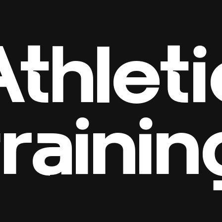
Athleti
trainin