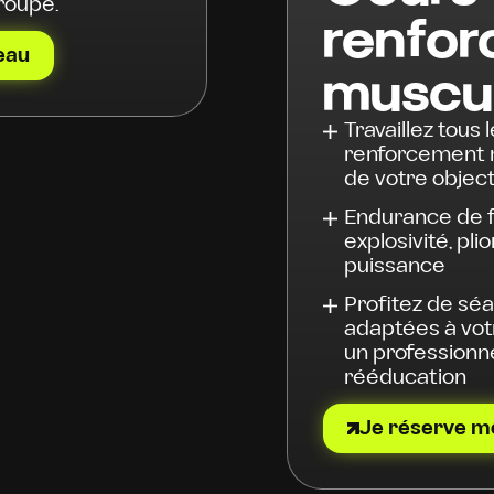
roupe.
renfo
eau
muscul
Travaillez tous
renforcement m
de votre object
Endurance de f
explosivité, pl
puissance
Profitez de séa
adaptées à vot
un professionne
rééducation
Je réserve m