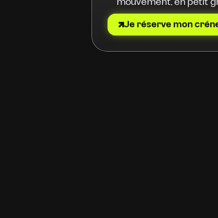
mouvement, en petit g
Je réserve mon crén