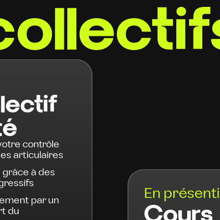
collectif
lectif
té
votre contrôle
es articulaires
 grâce à des
gressifs
En présenti
rement par un
Cours c
rt du