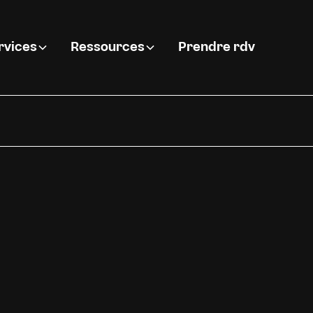
rvices
Ressources
Prendre rdv