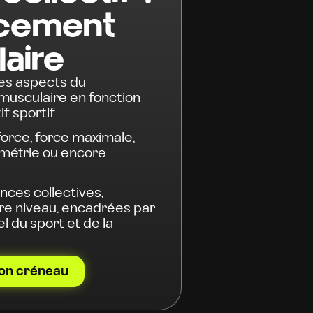
rcement
aire
 les aspects du
usculaire en fonction
if sportif
orce, force maximale,
iométrie ou encore
nces collectives,
re niveau, encadrées par
l du sport et de la
on créneau