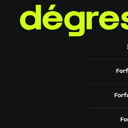
dégres
Forf
Forf
Fo