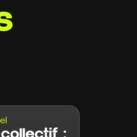
s
el
ollectif :