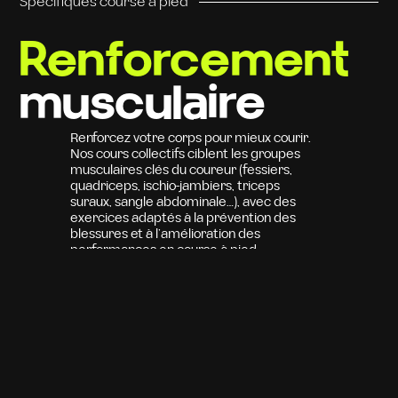
Spécifiques course à pied
Renforcement
musculaire
Renforcez votre corps pour mieux courir.
Nos cours collectifs ciblent les groupes
musculaires clés du coureur (fessiers,
quadriceps, ischio-jambiers, triceps
suraux, sangle abdominale…), avec des
exercices adaptés à la prévention des
blessures et à l’amélioration des
performances en course à pied.
Format
Cours collectifs encadrés en petit groupe
de 6 personnes maximum
Type
Travail de renforcement spécifique pour
coureurs (mobilité, gainage, puissance,
coordination)
Durée